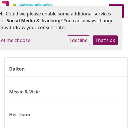
Toggl
Hi! Could we please enable some additional services
for
Social Media & Tracking
? You can always change
or withdraw your consent later.
Home
»
Onze school
Let me choose
I decline
That's ok
Dalton
Missie & Visie
Het team