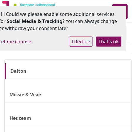
Toggl
Hi! Could we please enable some additional services
for
Social Media & Tracking
? You can always change
or withdraw your consent later.
Home
»
Onze school
»
Dalton
Let me choose
I decline
That's ok
Dalton
Missie & Visie
Het team