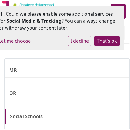
Toggl
Hi! Could we please enable some additional services
for
Social Media & Tracking
? You can always change
or withdraw your consent later.
Home
»
Ouders
»
Social Schools
Let me choose
I decline
That's ok
MR
OR
Social Schools